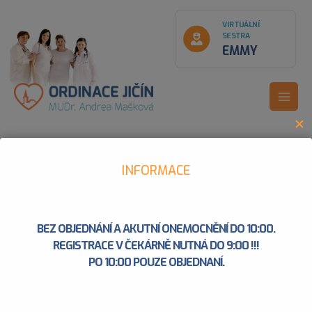
Přeskočit
modal-check
na
VIRTUÁLNÍ
SESTRA
obsah
EMMY
MAIN
✕
MEN
INFORMACE
Domů
Aktuality
Tý od 8.12., PO odpo pouze objednaní
BEZ OBJEDNÁNÍ A AKUTNÍ ONEMOCNĚNÍ DO 10:00.
TÝ OD 8.12., PO ODPO POUZE
REGISTRACE V ČEKÁRNĚ NUTNÁ DO 9:00 !!!
OBJEDNANÍ
PO 10:00 POUZE OBJEDNANÍ.
Po 8.12 Dr.Matoušová + Dr.Krausová (Dr.Mašková = sestra)
14-16 h. Dr.Novotný – budou ošetřeni výhradně objednaní