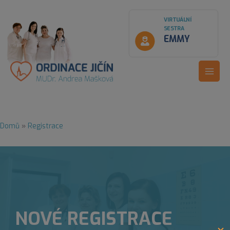
Přeskočit
modal-check
na
VIRTUÁLNÍ
obsah
SESTRA
EMMY
MAIN
MEN
Domů
Registrace
NOVÉ REGISTRACE