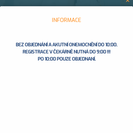
✕
INFORMACE
Registrujeme pacienty od 14 let věku.
BEZ OBJEDNÁNÍ A AKUTNÍ ONEMOCNĚNÍ DO 10:00.
REGISTRACE V ČEKÁRNĚ NUTNÁ DO 9:00 !!!
PO 10:00 POUZE OBJEDNANÍ.
V případě zájmu o registraci pište na mail:
ordinacejicin.registrace@seznam.cz
, nebo si
založte účet v
sestře EMMY
a tam uveďte zájem o registraci.
PRO POTVRZENÍ REGISTRACE VÁS BUDEME KONTAKTOVAT
TELEFONICKY.
Uveďte svoje:
* jméno, adresu,
* rodné číslo, pojišťovnu